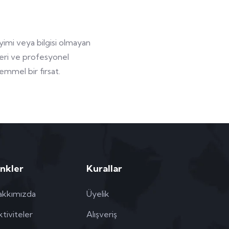
imi veya bilgisi olmayan
leri ve profesyonel
kemmel bir fırsat.
inkler
Kurallar
akkımızda
Üyelik
tiviteler
Alışveriş