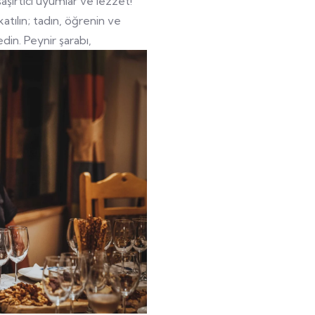
aşırtıcı uyumlar ve lezzet!
tılın; tadın, öğrenin ve
din. Peynir şarabı,