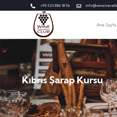
+90 533 886 18 56
info@winetravell
Ana Sayfa
Kıbrıs Şarap Kursu