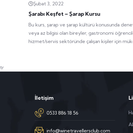
Şubat 3, 2022
Şarabı Keşfet – Şarap Kursu
Bu kurs, şarap ve şarap kültürü konusunda deney
veya az bilgisi olan bireyler, gastronomi öğrenci
hizmet/servis sektöründe çalışan kişiler için mü
tr
İletişim
L
H
0533 886 18 56
Ak
info@winetravellersclub.com