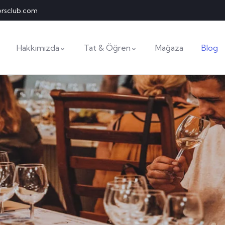
ersclub.com
Hakkımızda
Tat & Öğren
Mağaza
Blog