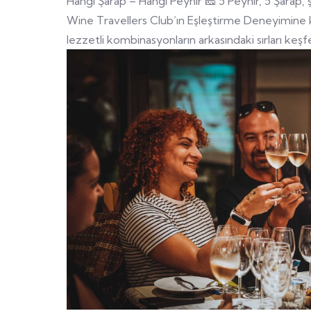
Hangi Şarap – Hangi Peynir 🧀 5 Peynir, 5 Şarap, ş
Wine Travellers Club’ın Eşleştirme Deneyimine ka
lezzetli kombinasyonların arkasındaki sırları keşfe