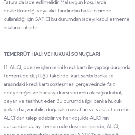
Fatura da iade edilmelidir. Mal uygun koşullarda
bekletilmediği veya alıcı tarafından hatalı biçimde
kullanıldığı için SATICI bu durumdan iadeyi kabul etmeme
hakkına sahiptir.
TEMERRÜT HALİ VE HUKUKİ SONUÇLARI
11. ALICI, ödeme işlemlerini kredi kartı ile yaptığı durumda
temerrüde düştüğü takdirde, kart sahibi banka ile
arasındaki kredi kartı sözleşmesi çerçevesinde faiz
ödeyeceğini ve bankaya karşı sorumlu olacağını kabul,
beyan ve taahhüt eder. Bu durumda ilgili banka hukuki
yollara başvurabilir; doğacak masrafları ve vekâlet ücretini
ALICI’dan talep edebilir ve her koşulda ALICI’nın
borcundan dolayı temerrüde düşmesi halinde, ALICI,
borcun gecikmeli ifasından dolayı SATICI’nın uğradığı