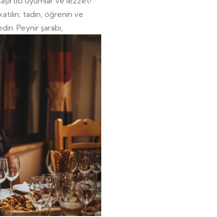
aşırtıcı uyumlar ve lezzet!
tılın; tadın, öğrenin ve
din. Peynir şarabı,