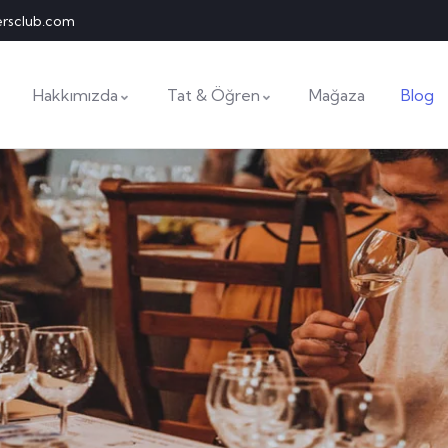
ersclub.com
Hakkımızda
Tat & Öğren
Mağaza
Blog