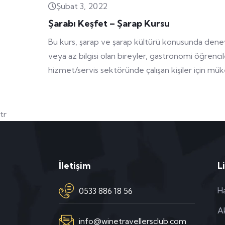
Şubat 3, 2022
Şarabı Keşfet – Şarap Kursu
Bu kurs, şarap ve şarap kültürü konusunda deney
veya az bilgisi olan bireyler, gastronomi öğrenci
hizmet/servis sektöründe çalışan kişiler için mü
tr
İletişim
L
H
0533 886 18 56
Ak
info@winetravellersclub.com