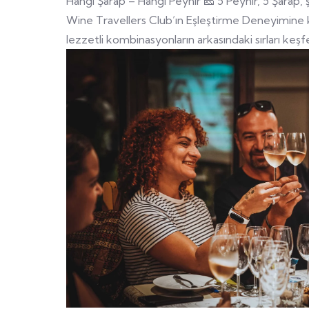
Hangi Şarap – Hangi Peynir 🧀 5 Peynir, 5 Şarap, ş
Wine Travellers Club’ın Eşleştirme Deneyimine ka
lezzetli kombinasyonların arkasındaki sırları keşfe