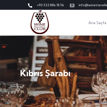
+90 533 886 18 56
info@winetravell
Ana Sayfa
Kıbrıs Şarabı