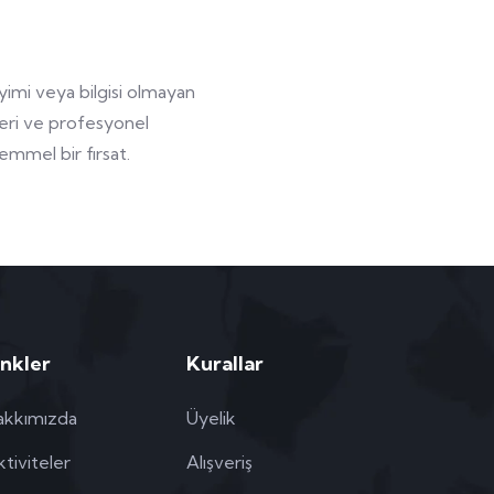
imi veya bilgisi olmayan
leri ve profesyonel
kemmel bir fırsat.
inkler
Kurallar
akkımızda
Üyelik
tiviteler
Alışveriş