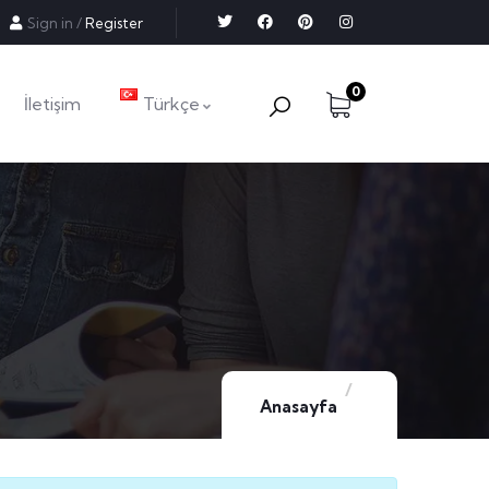
Sign in
/
Register
0
İletişim
Türkçe
Anasayfa