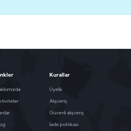
inkler
Kurallar
akkımızda
Üyelik
tiviteler
Alışveriş
rslar
Güvenli alışveriş
log
İade politikası