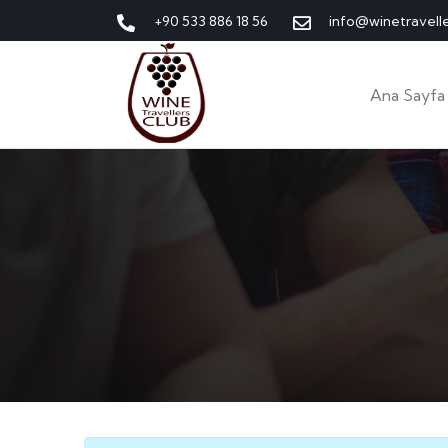
+90 533 886 18 56
info@winetravell
Ana Sayfa