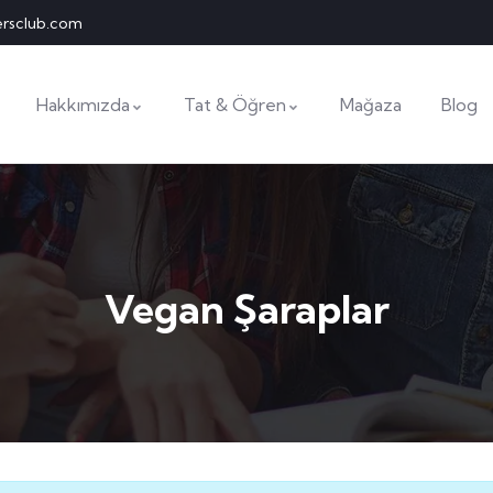
ersclub.com
Hakkımızda
Tat & Öğren
Mağaza
Blog
Vegan Şaraplar