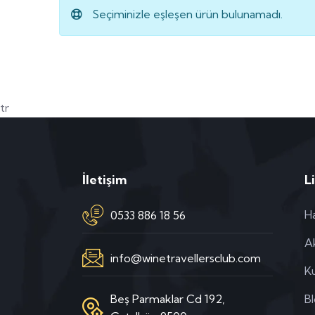
Seçiminizle eşleşen ürün bulunamadı.
tr
İletişim
L
H
0533 886 18 56
Ak
info@winetravellersclub.com
Ku
Beş Parmaklar Cd 192,
B